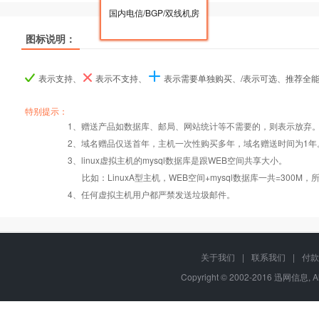
国内电信/BGP/双线机房
图标说明：
产品名称
产品名称
产品名称
LinuxA
LinuxA
LinuxA
LinuxB
LinuxB
LinuxB
Linu
Linu
Linu
表示支持、
表示不支持、
表示需要单独购买、/表示可选、推荐全
产品编号
产品编号
产品编号
B030
B030
B030
B031
B031
B031
B03
B03
B03
特别提示：
1、赠送产品如数据库、邮局、网站统计等不需要的，则表示放弃
2、域名赠品仅送首年，主机一次性购买多年，域名赠送时间为1年
操作系统
设置首页
数据定期备份
Linux
Linux
Lin
3、linux虚拟主机的mysql数据库是跟WEB空间共享大小。
比如：LinuxA型主机，WEB空间+mysql数据库一共=3
PHP
错误页面定义
数据自助恢复
4、任何虚拟主机用户都严禁发送垃圾邮件。
Htaccess
rar在线压缩
千兆防火墙系统
关于我们
|
联系我们
|
付款
Copyright © 2002-2016 迅网信息, A
MySQL
免费预装软件
QQ全球免费电话
版本:5.1/5.6