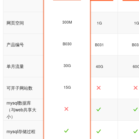
300M
网页空间
500M
1G
1G
B030
产品编号
B030
B031
B03
30G
单月流量
30G
40G
60
15G
可开子网站数
mysql数据库
（与web共享大
小）
mysql存储过程