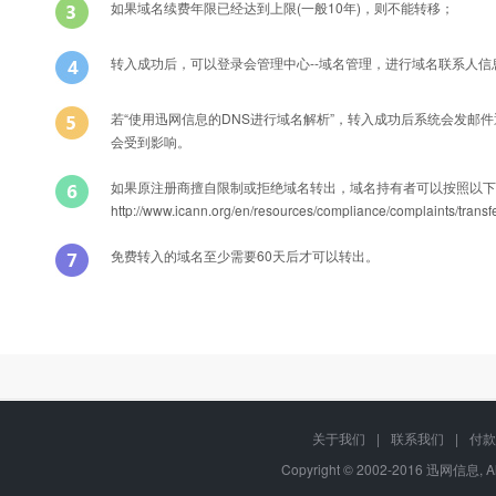
如果域名续费年限已经达到上限(一般10年)，则不能转移；
转入成功后，可以登录会管理中心--域名管理，进行域名联系人
若“使用迅网信息的DNS进行域名解析”，转入成功后系统会发邮
会受到影响。
如果原注册商擅自限制或拒绝域名转出，域名持有者可以按照以下
http://www.icann.org/en/resources/compliance/compla
免费转入的域名至少需要60天后才可以转出。
Q
能否转入后办理过户？
转入域名产品名称
A
可以的，只要您有域名转移密码，可以在转入过程中或转入成功后直接修
关于我们
|
联系我们
|
付款
中文cc域名
Copyright © 2002-2016 迅网信息, A
Q
域名转移过程中还可以正常解析吗？