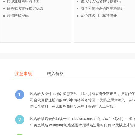
向原注册商申请转出
输入转入域名和转移密码
解除域名转移锁定状态
域名和转移密码以空格隔开
获得转移密码
多个域名用回车符隔开
注意事项
转入价格
域名转入条件：域名状态正常，域名持有者身份证正常，没有任何
司会依据原注册商的申诉申请将域名转回； 为防止黑米流入，从Godad
供实名材料、在原服务商的交易凭证等进行人工审核；
域名转移后会自动续一年（.la/.cn.com/.cm/.gs/.cx/
中英文域名,wang/top域名还要求距域名过期时间有15天以上才